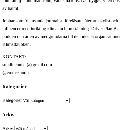
min familj – min man John, våra små kids. Där bygger vi ett hus –
av halm!
Jobbar som frilansande journalist, föreläsare, återbrukstylist och
influencer med inrikting klimat och omställning. Driver Plan B-
podden och är en av medgrundarna till den ideella organisationen
Klimatklubben.
KONTAKT:
sundh.emma (a) gmail.com
@emmasundh
Kategorier
Kategorier
Arkiv
Arkiv