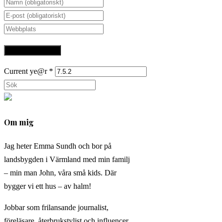
Ange
ditt
Ange
namn
din
Ange
eller
e-
URL
användarnamn
postadress
till
för
för
din
Current ye@r
*
att
att
webbplats
Sök
kommentera
kommentera
(valfritt)
på
denna
Om mig
webbplats
Jag heter Emma Sundh och bor på
landsbygden i Värmland med min familj
– min man John, våra små kids. Där
bygger vi ett hus – av halm!
Jobbar som frilansande journalist,
föreläsare, återbrukstylist och influencer