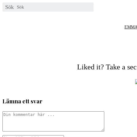
Hoppa
Sök
till
innehållet
EMM
Liked it? Take a se
Lämna ett svar
Kommentar