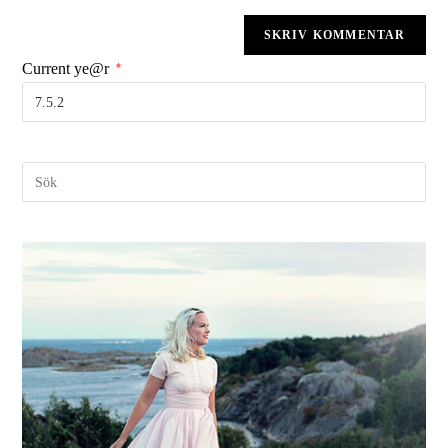
Current ye@r
*