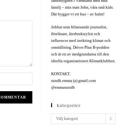
landsbygden i Värmland med min
familj – min man John, våra små kids.
Där bygger vi ett hus – av halm!
Jobbar som frilansande journalist,
föreläsare, återbrukstylist och
influencer med inrikting klimat och
omställning. Driver Plan B-podden
och är en av medgrundarna till den
ideella organisationen Klimatklubben.
KONTAKT:
sundh.emma (a) gmail.com
@emmasundh
Kategorier
Välj kategori