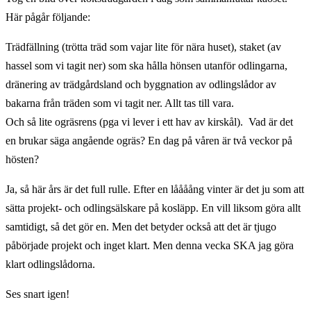
Här pågår följande:
Trädfällning (trötta träd som vajar lite för nära huset), staket (av
hassel som vi tagit ner) som ska hålla hönsen utanför odlingarna,
dränering av trädgårdsland och byggnation av odlingslådor av
bakarna från träden som vi tagit ner. Allt tas till vara.
Och så lite ogräsrens (pga vi lever i ett hav av kirskål). Vad är det
en brukar säga angående ogräs? En dag på våren är två veckor på
hösten?
Ja, så här års är det full rulle. Efter en låååång vinter är det ju som att
sätta projekt- och odlingsälskare på kosläpp. En vill liksom göra allt
samtidigt, så det gör en. Men det betyder också att det är tjugo
påbörjade projekt och inget klart. Men denna vecka SKA jag göra
klart odlingslådorna.
Ses snart igen!