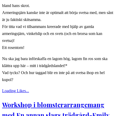
bland hans skrot.
Armeringsjärn kanske inte är optimalt att börja svetsa med, men sånt
är ju faktiskt skitsamma.
För titta vad vi tillsammans kreerade med hjälp av gamla
armeringsjärn, vinkelslip och en svets (och en brorsa som kan
svetsa)!
Ett rosentorn!
Nu ska jag bara införskaffa en lagom hög, lagom fin ros som ska
klättra upp här – mitt i trädgårdslandet!*
Vad tycks? Och hur taggad blir en inte på att svetsa ihop en hel
kupol?
Loading Likes...
Workshop i blomsterarrangemang
med En annan slags trädgård-Emily