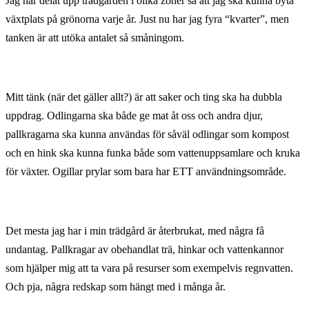
Jag har delat upp trädgården i olika zoner så att jag ska kunna byta
växtplats på grönorna varje år. Just nu har jag fyra “kvarter”, men
tanken är att utöka antalet så småningom.
Mitt tänk (när det gäller allt?) är att saker och ting ska ha dubbla
uppdrag. Odlingarna ska både ge mat åt oss och andra djur,
pallkragarna ska kunna användas för såväl odlingar som kompost
och en hink ska kunna funka både som vattenuppsamlare och kruka
för växter. Ogillar prylar som bara har ETT användningsområde.
Det mesta jag har i min trädgård är återbrukat, med några få
undantag. Pallkragar av obehandlat trä, hinkar och vattenkannor
som hjälper mig att ta vara på resurser som exempelvis regnvatten.
Och pja, några redskap som hängt med i många år.