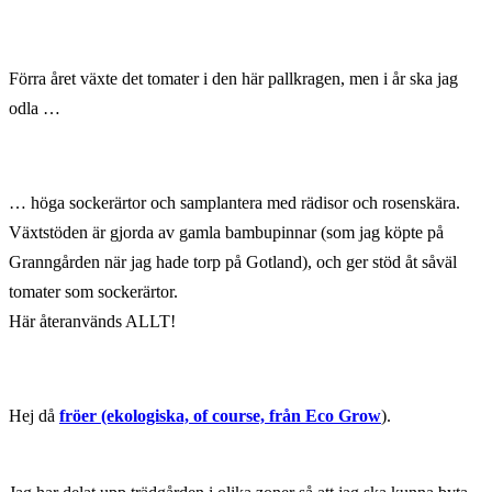
Förra året växte det tomater i den här pallkragen, men i år ska jag
odla …
… höga sockerärtor och samplantera med rädisor och rosenskära.
Växtstöden är gjorda av gamla bambupinnar (som jag köpte på
Granngården när jag hade torp på Gotland), och ger stöd åt såväl
tomater som sockerärtor.
Här återanvänds ALLT!
Hej då
fröer (ekologiska, of course, från Eco Grow
).