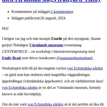
Kommentarer på inlägget:
2 kommentarer
Inlägget publicerat:
26 augusti, 2024
Hej!
I helgen var jag och min kompis
Emelie
på den mysigaste, finaste
grejen! Nämligen
Värmlands museums
evenemang
CENTERPIECE – en workshop i blomsterarrangemang
med
Emily Bratt
som driver instakontot
@enannanslgastradgard
.
Workshopen höll till på det magiskt vackra
von Echstedtska gården
– en gård som kan stoltsera med magnifika väggmålningar,
äppelodlingar (värmländska äppelsorter) och ett världsberömt dass!
von Echstedtska gården
är en del av Värmlands museum, formely
known as mitt favoritplejs.
Om du inte varit
von Echstedtska gården
så är det perfekt att åka dit