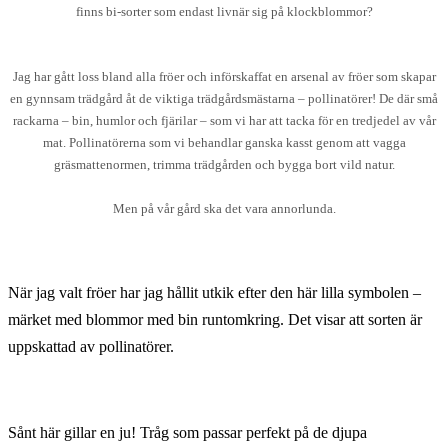
finns bi-sorter som endast livnär sig på klockblommor?
Jag har gått loss bland alla fröer och införskaffat en arsenal av fröer som skapar
en gynnsam trädgård åt de viktiga trädgårdsmästarna – pollinatörer! De där små
rackarna – bin, humlor och fjärilar – som vi har att tacka för en tredjedel av vår
mat. Pollinatörerna som vi behandlar ganska kasst genom att vagga
gräsmattenormen, trimma trädgården och bygga bort vild natur.
Men på vår gård ska det vara annorlunda.
När jag valt fröer har jag hållit utkik efter den här lilla symbolen –
märket med blommor med bin runtomkring. Det visar att sorten är
uppskattad av pollinatörer.
Sånt här gillar en ju! Tråg som passar perfekt på de djupa