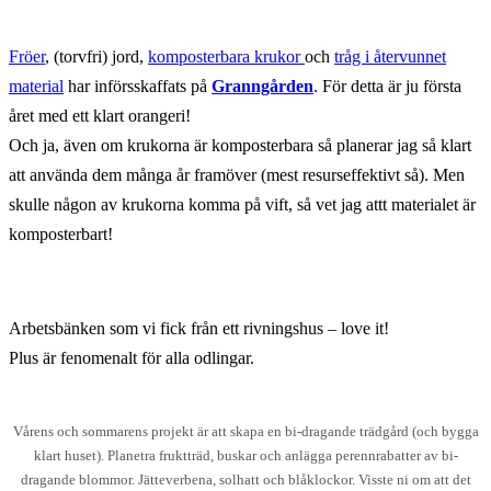
Fröer
, (torvfri) jord,
komposterbara krukor
och
tråg i återvunnet
material
har införsskaffats på
Granngården
. För detta är ju första
året med ett klart orangeri!
Och ja, även om krukorna är komposterbara så planerar jag så klart
att använda dem många år framöver (mest resurseffektivt så). Men
skulle någon av krukorna komma på vift, så vet jag attt materialet är
komposterbart!
Arbetsbänken som vi fick från ett rivningshus – love it!
Plus är fenomenalt för alla odlingar.
Vårens och sommarens projekt är att skapa en bi-dragande trädgård (och bygga
klart huset). Planetra fruktträd, buskar och anlägga perennrabatter av bi-
dragande blommor. Jätteverbena, solhatt och blåklockor. Visste ni om att det