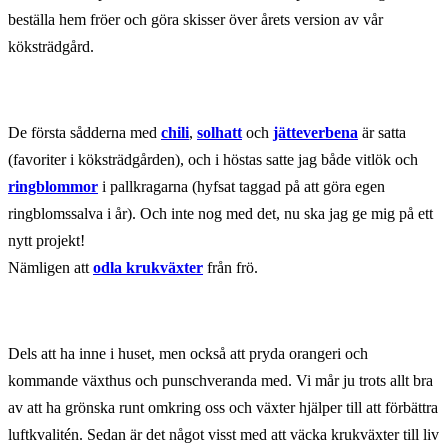
beställa hem fröer och göra skisser över årets version av vår
köksträdgård.
De första sådderna med
chili
,
solhatt
och
jätteverbena
är satta
(favoriter i köksträdgården), och i höstas satte jag både vitlök och
ringblommor
i pallkragarna (hyfsat taggad på att göra egen
ringblomssalva i år). Och inte nog med det, nu ska jag ge mig på ett
nytt projekt!
Nämligen att
odla krukväxter
från frö.
Dels att ha inne i huset, men också att pryda orangeri och
kommande växthus och punschveranda med. Vi mår ju trots allt bra
av att ha grönska runt omkring oss och växter hjälper till att förbättra
luftkvalitén. Sedan är det något visst med att väcka krukväxter till liv