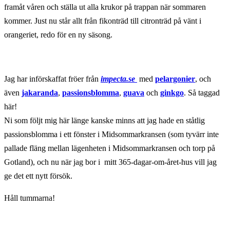
framåt våren och ställa ut alla krukor på trappan när sommaren
kommer. Just nu står allt från fikonträd till citronträd på vänt i
orangeriet, redo för en ny säsong.
Jag har införskaffat fröer från
impecta.se
med
pelargonier
, och
även
jakaranda
,
passionsblomma
,
guava
och
ginkgo
. Så taggad
här!
Ni som följt mig här länge kanske minns att jag hade en ståtlig
passionsblomma i ett fönster i Midsommarkransen (som tyvärr inte
pallade fläng mellan lägenheten i Midsommarkransen och torp på
Gotland), och nu när jag bor i mitt 365-dagar-om-året-hus vill jag
ge det ett nytt försök.
Håll tummarna!